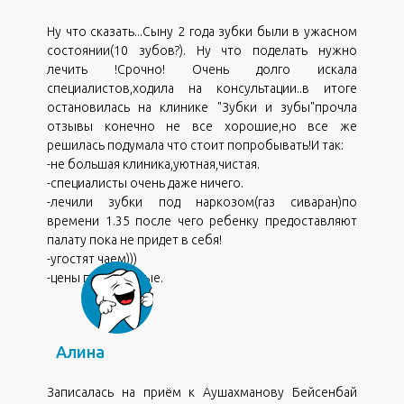
Ну что сказать...Сыну 2 года зубки были в ужасном
состоянии(10 зубов?). Ну что поделать нужно
лечить !Срочно! Очень долго искала
специалистов,ходила на консультации..в итоге
остановилась на клинике "Зубки и зубы"прочла
отзывы конечно не все хорошие,но все же
решилась подумала что стоит попробывать!И так:
-не большая клиника,уютная,чистая.
-специалисты очень даже ничего.
-лечили зубки под наркозом(газ сиваран)по
времени 1.35 после чего ребенку предоставляют
палату пока не придет в себя!
-угостят чаем)))
-цены приемлимые.
,
Алина
Записалась на приём к Аушахманову Бейсенбай