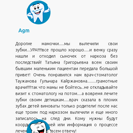
,
Agm
Дорогие мамочки......мы вылечили свои
зубки....УРА!!!!!все прошло хорошо......и венку сразу
нашли и отходил сыночек от наркоза без
последствий! Татьяна Григорьевна всем своим
бывшим маленьким пациентам передала большой
привет! Очень понравился нам врач-стоматолог
Таужанова Гульнара Кайржановна..........грамотные
врачи!!!!!так что мамы не бойтесь...не откладывайте
визит к стоматологу на потом.....а вовремя лечите
зубки своим детишкам......врач сказала в плохих
зубах детей виноваты только родители! после нас
еще троим под наркозом вылечили и еще много
записалось на след дни. Кому нужны будут
координаты врачей или информация о процессе
,
лечения -пишите!!!всем отвечу!