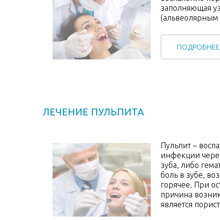
заполняющая уз
(альвеолярным 
ПОДРОБНЕЕ
ЛЕЧЕНИЕ ПУЛЬПИТА
Пульпит – вос
инфекции через
зуба, либо гема
боль в зубе, во
горячее. При о
причина возник
является порис