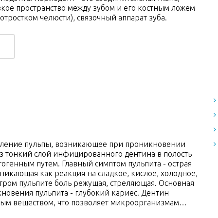
кое пространство между зубом и его костным ложем
отростком челюсти), связочный аппарат зуба.
паление пульпы, возникающее при проникновении
 тонкий слой инфицированного дентина в полость
тогенным путем. Главный симптом пульпита - острая
зникающая как реакция на сладкое, кислое, холодное,
стром пульпите боль режущая, стреляющая. Основная
новения пульпита - глубокий кариес. Дентин
тым веществом, что позволяет микроорганизмам…