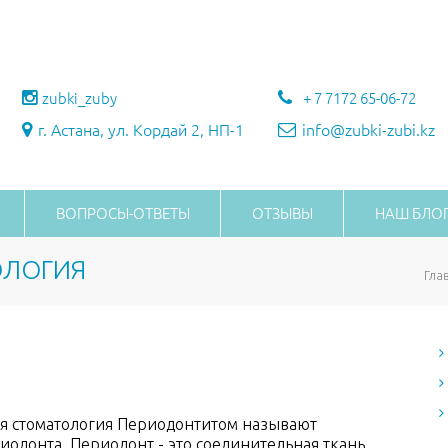
zubki_zuby
+ 7 7172 65-06-72
г. Астана, ул. Кордай 2, НП-1
info@zubki-zubi.kz
ВОПРОСЫ-ОТВЕТЫ
ОТЗЫВЫ
НАШ БЛО
ОЛОГИЯ
Гла
я стоматология Периодонтитом называют
иодонта. Периодонт - это соединительная ткань,