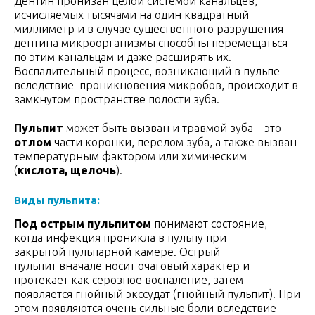
Дентин пронизан целой системой канальцев,
исчисляемых тысячами на один квадратный
миллиметр и в случае существенного разрушения
дентина микроорганизмы способны перемещаться
по этим канальцам и даже расширять их.
Воспалительный процесс, возникающий в пульпе
вследствие проникновения микробов, происходит в
замкнутом пространстве полости зуба.
Пульпит
может быть вызван и травмой зуба – это
отлом
части коронки, перелом зуба, а также вызван
температурным фактором или химическим
(
кислота
, щелочь
).
Виды пульпита:
Под острым пульпитом
понимают состояние,
когда инфекция проникла в пульпу при
закрытой пульпарной камере. Острый
пульпит вначале носит очаговый характер и
протекает как серозное воспаление, затем
появляется гнойный экссудат (гнойный пульпит). При
этом появляются очень сильные боли вследствие