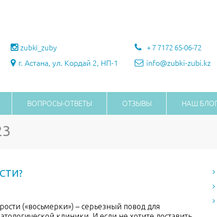
zubki_zuby
+ 7 7172 65-06-72
г. Астана, ул. Кордай 2, НП-1
info@zubki-zubi.kz
ВОПРОСЫ-ОТВЕТЫ
ОТЗЫВЫ
НАШ БЛО
23
СТИ?
рости («восьмерки») – серьезный повод для
атологической клиники. И если не хотите доставить