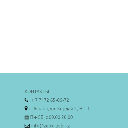
КОНТАКТЫ
+ 7 7172 65-06-72
г. Астана, ул. Кордай 2, НП-1
Пн-СБ: с 09.00 20.00
info@zubki-zubi.kz