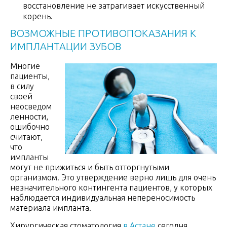
восстановление не затрагивает искусственный
корень.
ВОЗМОЖНЫЕ ПРОТИВОПОКАЗАНИЯ К
ИМПЛАНТАЦИИ ЗУБОВ
Многие
пациенты,
в силу
своей
неосведом
ленности,
ошибочно
считают,
что
импланты
могут не прижиться и быть отторгнутыми
организмом. Это утверждение верно лишь для очень
незначительного контингента пациентов, у которых
наблюдается индивидуальная непереносимость
материала импланта.
Хирургическая стоматология
в Астане
сегодня