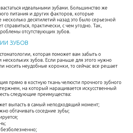
вастаться идеальными зубами. Большинство же
ного питания и других факторов, которые
 несколько десятилетий назад это было серьезной
справиться, практически, с чем угодно. Так,
проблемы отсутствующих зубов.
ИИ ЗУБОВ
стоматологии, которая поможет вам забыть о
и нескольких зубов. Если раньше для этого нужно
ли носить неудобные коронки, то сейчас все решает
ия прямо в костную ткань челюсти прочного зубного
стержнем, на который наращивается искусственный
, есть следующие преимущества:
ожет выпасть в самый неподходящий момент;
ужно обтачивать соседние зубы;
ируется;
нь;
 безболезненно;