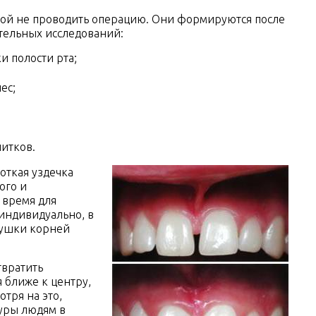
иной не проводить операцию. Они формируются после
ательных исследований:
и полости рта;
ес;
итков.
откая уздечка
ого и
 время для
индивидуально, в
хушки корней
твратить
 ближе к центру,
отря на это,
уры людям в