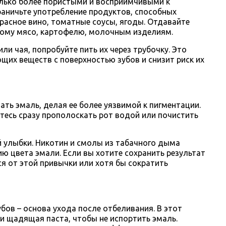
олько более пористыми и восприимчивыми к
раничьте употребление продуктов, способных
красное вино, томатные соусы, ягоды. Отдавайте
ному мясо, картофелю, молочным изделиям.
или чая, попробуйте пить их через трубочку. Это
их веществ с поверхностью зубов и снизит риск их
ать эмаль, делая ее более уязвимой к пигментации.
тесь сразу прополоскать рот водой или почистить
й улыбки. Никотин и смолы из табачного дыма
ю цвета эмали. Если вы хотите сохранить результат
я от этой привычки или хотя бы сократить
зубов – основа ухода после отбеливания. В этот
и щадящая паста, чтобы не испортить эмаль.