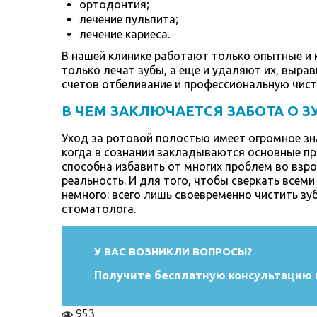
ортодонтия;
лечение пульпита;
лечение кариеса.
В нашей клинике работают только опытные и
только лечат зубы, а еще и удаляют их, выра
счетов отбеливание и профессиональную чист
В ЧЕМ ЗАКЛЮЧАЕТСЯ ЗАБОТА О З
Уход за ротовой полостью имеет огромное зна
когда в сознании закладываются основные пра
способна избавить от многих проблем во взро
реальность. И для того, чтобы сверкать всем
немного: всего лишь своевременно чистить зу
стоматолога.
У ВАС ВОЗНИКЛИ ВОПРОСЫ?
Получите бесплатную консультацию 
953