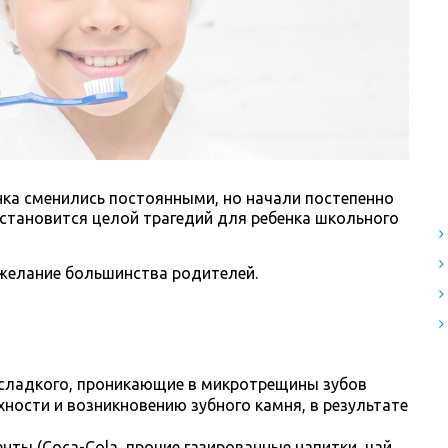
нка сменились постоянными, но начали постепенно
 становится целой трагедий для ребенка школьного
 желание большинства родителей.
 сладкого, проникающие в микротрещины зубов
хности и возникновению зубного камня, в результате
ты (Coca-Colа, прочие газированные напитки, чай,