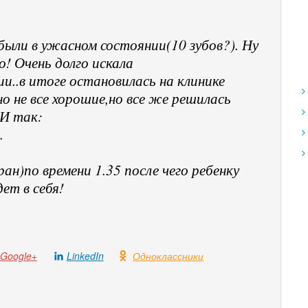
 были в ужасном состоянии(10 зубов?). Ну
! Очень долго искала
и..в итоге остановилась на клинике
о не все хорошие,но все же решилась
И так:
.
ран)по времени 1.35 после чего ребенку
ет в себя!
Google+
LinkedIn
Одноклассники