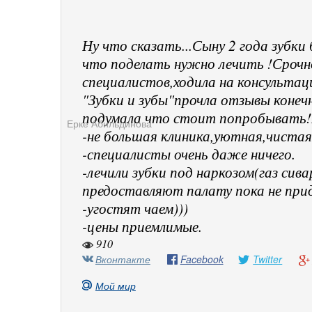
Ну что сказать...Сыну 2 года зубки
что поделать нужно лечить !Срочно
специалистов,ходила на консультаци
"Зубки и зубы"прочла отзывы конечн
подумала что стоит попробывать!
Ерке Абильдинова
-не большая клиника,уютная,чистая
-специалисты очень даже ничего.
-лечили зубки под наркозом(газ сива
предоставляют палату пока не прид
-угостят чаем)))
-цены приемлимые.
910
Вконтакте
Facebook
Twitter
Мой мир
,