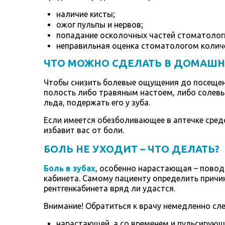
наличие кисты;
ожог пульпы и нервов;
попадание осколочных частей стоматологи
неправильная оценка стоматологом колич
ЧТО МОЖНО СДЕЛАТЬ В ДОМАШН
Чтобы снизить болевые ощущения до посещен
полость либо травяным настоем, либо солев
льда, подержать его у зуба.
Если имеется обезболивающее в аптечке сред
избавит вас от боли.
БОЛЬ НЕ УХОДИТ – ЧТО ДЕЛАТЬ?
Боль в зубах
, особенно нарастающая – пово
кабинета. Самому пациенту определить причи
рентгенкабинета вряд ли удастся.
Внимание! Обратиться к врачу немедленно сл
нарастающей, а со временем и пульсирующ